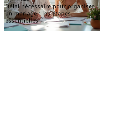
Délai nécessaire pour organiser
un mariage : les étapes
essentielles