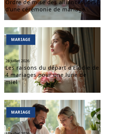
Ordre de mise des alliances lors
d’une cérémonie de mariage
MARIAGE
28 juillet 2026
Les raisons du départ d’Elodie de
4 mariages pour une lune de
miel
MARIAGE
31 juillet 2026