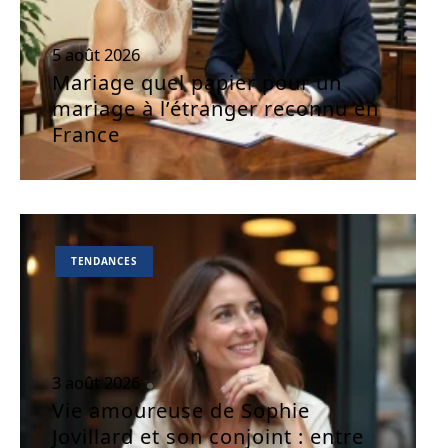
5 août 2026
Mariage quel papier pour un
mariage à l’étranger reconnu en
France
TENDANCES
3 août 2026
Vie amoureuse de Sophie
Jovillard et son conjoint : entre