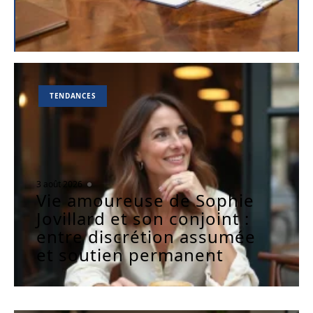
TENDANCES
3 août 2026
Vie amoureuse de Sophie
Jovillard et son conjoint :
entre discrétion assumée
et soutien permanent