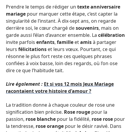
Prendre le temps de rédiger un
texte anniversaire
mariage
pour marquer cette étape, c’est capter la
singularité de l’instant. À dix-sept ans, on regarde
derrière soi, le cœur chargé de
souvenirs
, mais on
garde aussi l’élan d’avancer ensemble. La
célébration
invite parfois
enfants
,
famille
et
amis
à partager
leurs
félicitations
et leurs vœux. Pourtant, ce qui
résonne le plus fort reste ces quelques phrases
confiées à voix basse, loin des regards, où l’on ose
dire ce que l’habitude tait.
Lire également :
Et si vos 12 mois Jeux Mariage
racontaient votre histoire d'amour ?
La tradition donne à chaque couleur de rose une
signification bien précise.
Rose rouge
pour la
passion,
rose blanche
pour la fidélité,
rose rose
pour
la tendresse,
rose orange
pour le désir ravivé. Dans