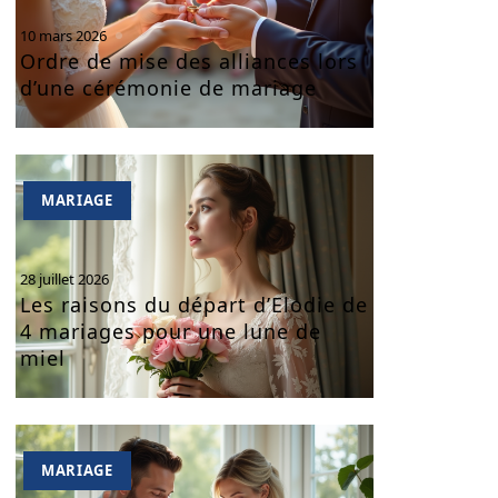
10 mars 2026
Ordre de mise des alliances lors
d’une cérémonie de mariage
MARIAGE
28 juillet 2026
Les raisons du départ d’Elodie de
4 mariages pour une lune de
miel
MARIAGE