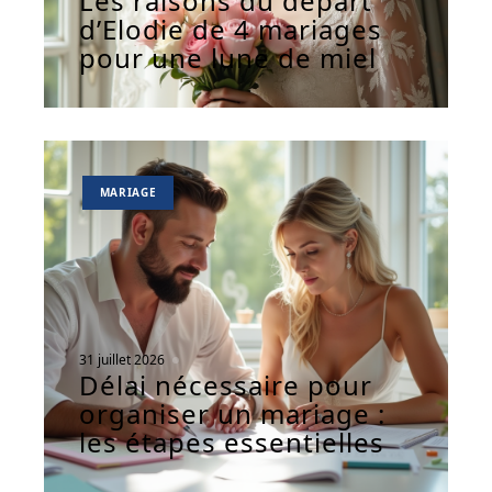
Les raisons du départ
d’Elodie de 4 mariages
pour une lune de miel
MARIAGE
31 juillet 2026
Délai nécessaire pour
organiser un mariage :
les étapes essentielles