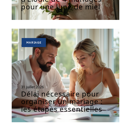
pour une lune de miel
MARIAGE
31 juillet 2026
Délai nécessaire pour
organiser un mariage :
les étapes essentielles