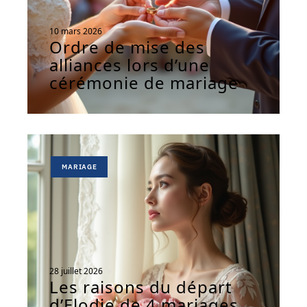
10 mars 2026
Ordre de mise des
alliances lors d’une
cérémonie de mariage
MARIAGE
28 juillet 2026
Les raisons du départ
d’Elodie de 4 mariages