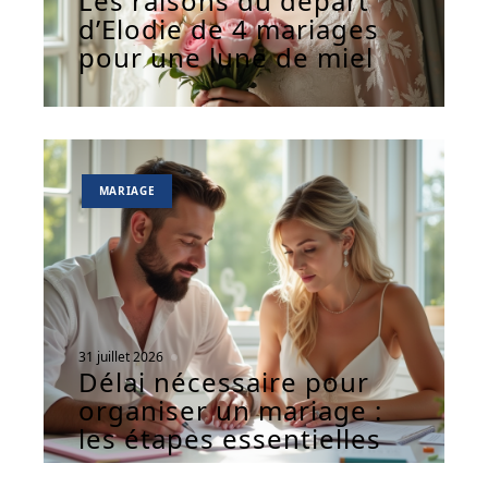
Les raisons du départ
d’Elodie de 4 mariages
pour une lune de miel
MARIAGE
31 juillet 2026
Délai nécessaire pour
organiser un mariage :
les étapes essentielles