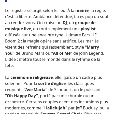
Le registre s’élargit selon le lieu. À la
mairie
, la règle,
c’est la liberté. Ambiance détendue, titres pop ou soul
au rendez-vous. On croise un
DJ
, un
groupe de
musique live
, ou tout simplement une
playlist
diffusée sur une enceinte type Ultimate Ears UE
Boom 2 : la magie opère sans artifice. Les mariés
visent des refrains qui rassemblent, style
“Marry
You”
de Bruno Mars ou
“All of Me”
de John Legend.
L’idée : mettre tout le monde dans le rythme de la
fête.
La
cérémonie religieuse
, elle, garde un cadre plus
solennel. Pour la
sortie d’église
, les classiques
règnent :
“Ave Maria”
de Schubert, ou le puissant
“Oh Happy Day”
, porté par une chorale ou un
orchestre. Certains couples osent des incursions plus
modernes, comme
“Hallelujah”
par Jeff Buckley, ou la
version gospel du
Soweto Gospel Choir
. Plus rare,