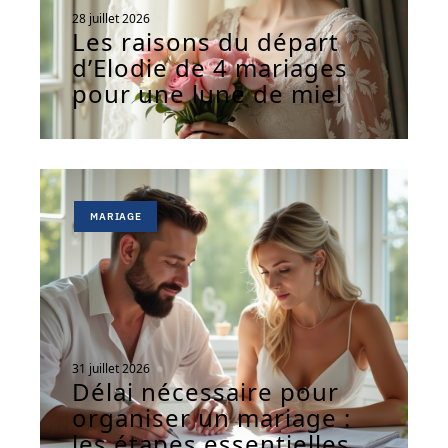
28 juillet 2026
Les raisons du départ
d’Elodie de 4 mariages
pour une lune de miel
MARIAGE
31 juillet 2026
Délai nécessaire pour
organiser un mariage :
les étapes essentielles