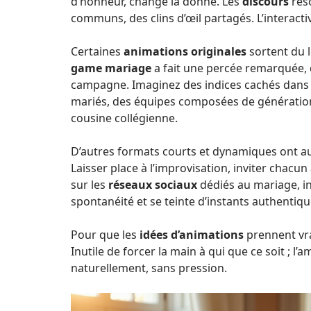
d’honneur, change la donne. Les
discours
réso
communs, des clins d’œil partagés. L’interactiv
Certaines
animations originales
sortent du l
game mariage
a fait une percée remarquée, 
campagne. Imaginez des indices cachés dans l
mariés, des équipes composées de générations
cousine collégienne.
D’autres formats courts et dynamiques ont auss
Laisser place à l’improvisation, inviter chacun
sur les
réseaux sociaux
dédiés au mariage, in
spontanéité et se teinte d’instants authentique
Pour que les
idées d’animations
prennent vrai
Inutile de forcer la main à qui que ce soit ; l’
naturellement, sans pression.