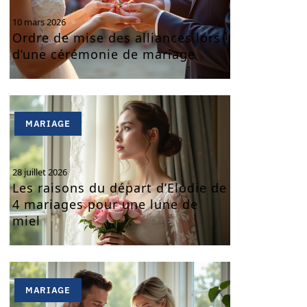
10 mars 2026
Ordre de mise des alliances lors
d’une cérémonie de mariage
MARIAGE
28 juillet 2026
Les raisons du départ d’Elodie de
4 mariages pour une lune de
miel
MARIAGE