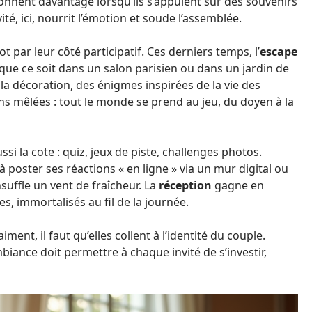
nnent davantage lorsqu’ils s’appuient sur des souvenirs
ité, ici, nourrit l’émotion et soude l’assemblée.
ot par leur côté participatif. Ces derniers temps, l’
escape
que ce soit dans un salon parisien ou dans un jardin de
a décoration, des énigmes inspirées de la vie des
 mêlées : tout le monde se prend au jeu, du doyen à la
i la cote : quiz, jeux de piste, challenges photos.
 à poster ses réactions « en ligne » via un mur digital ou
suffle un vent de fraîcheur. La
réception
gagne en
s, immortalisés au fil de la journée.
ment, il faut qu’elles collent à l’identité du couple.
ambiance doit permettre à chaque invité de s’investir,